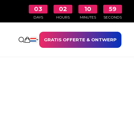
03
02
10
58
DAYS
HOURS
MINUTES
SECONDS
GRATIS OFFERTE & ONTWERP
Winkelwagen openen