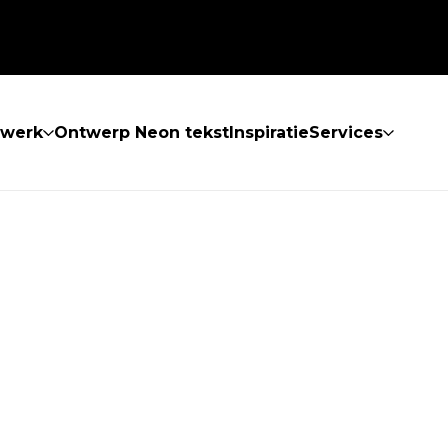
twerk
Ontwerp Neon tekst
Inspiratie
Services
 GEVONDEN