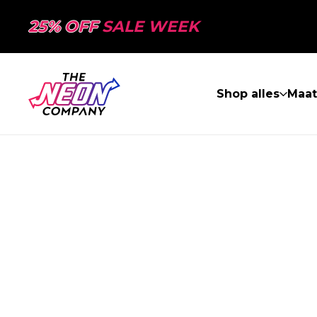
25% OFF
SALE WEEK
Shop alles
Maa
PAGINA NIET