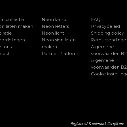
n collectie
Neon lamp
FAQ
on laten maken
Neon letters
Privacybeleid
piratie
Neon licht
Shipping policy
ordelingen
Neon sign laten
Retourzendinge
r ons
maken
Algemene
tact
Partner Platform
voorwaarden B
Algemene
voorwaarden B
Cookie instellin