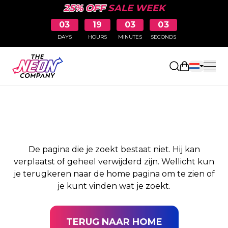
25% OFF
SALE WEEK
03
19
03
03
DAYS
HOURS
MINUTES
SECONDS
PAGINA NIET
Winkelwag
GEVONDEN
De pagina die je zoekt bestaat niet. Hij kan
verplaatst of geheel verwijderd zijn. Wellicht kun
je terugkeren naar de home pagina om te zien of
je kunt vinden wat je zoekt.
TERUG NAAR HOME