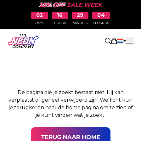
25% OFF
SALE WEEK
02
16
29
04
DAYS
HOURS
MINUTES
SECONDS
PAGINA NIET
Winkelwag
GEVONDEN
De pagina die je zoekt bestaat niet. Hij kan
verplaatst of geheel verwijderd zijn. Wellicht kun
je terugkeren naar de home pagina om te zien of
je kunt vinden wat je zoekt.
TERUG NAAR HOME