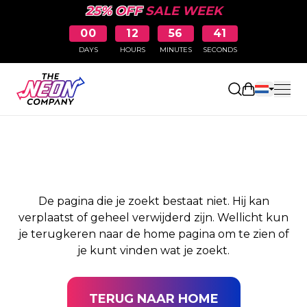
25% OFF
SALE WEEK
00
12
56
41
DAYS
HOURS
MINUTES
SECONDS
PAGINA NIET
Winkelwag
GEVONDEN
De pagina die je zoekt bestaat niet. Hij kan
verplaatst of geheel verwijderd zijn. Wellicht kun
je terugkeren naar de home pagina om te zien of
je kunt vinden wat je zoekt.
TERUG NAAR HOME